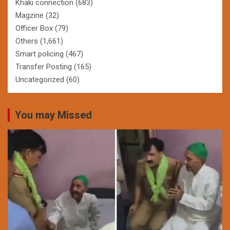
Khaki connection
(683)
Magzine
(32)
Officer Box
(79)
Others
(1,661)
Smart policing
(467)
Transfer Posting
(165)
Uncategorized
(60)
You may Missed