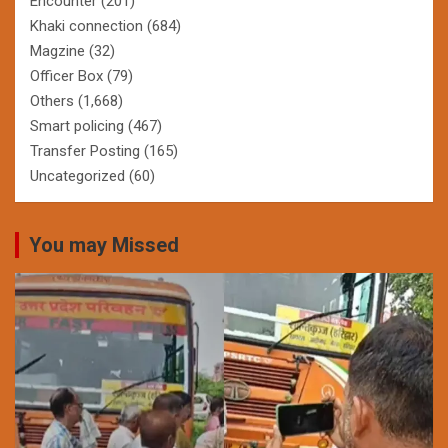
Encounter
(201)
Khaki connection
(684)
Magzine
(32)
Officer Box
(79)
Others
(1,668)
Smart policing
(467)
Transfer Posting
(165)
Uncategorized
(60)
You may Missed