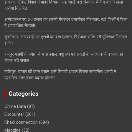
हाथरस: टिकट विवाद में पावर दिखाना पड़ा भारी, बस रोककर चेकिंग कराने वाला
दारोगा निलंबित
अम्बेडकरनगर: 20 हजार का इनामी गैंगस्टर दयाशंकर गिरफ्तार, कई जिलों में फैला
है आपराधिक नेटवर्क
कुशीनगर: लापरवाही पर एसपी का बड़ा एक्शन, निरीक्षक समेत 28 पुलिसकर्मी लाइन
हाजिर
रामपुर एसपी के बयान से मचा बवाल, पशु वध पर सख्ती के संदेश के बीच भाषा को
लेकर उठे सवाल
हमीरपुर: घायल की जान बचाने वाले सिपाही आदर्श मिश्रा सम्मानित, एसपी ने
प्रशस्ति-पत्र देकर बढ़ाया हौसला
Categories
Crime Data
(87)
Encounter
(201)
Khaki connection
(684)
Magzine
(32)