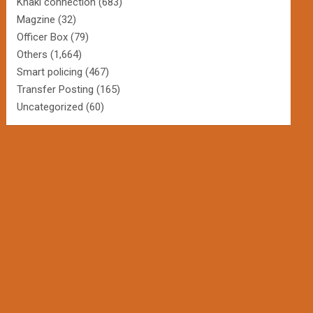
Khaki connection
(683)
Magzine
(32)
Officer Box
(79)
Others
(1,664)
Smart policing
(467)
Transfer Posting
(165)
Uncategorized
(60)