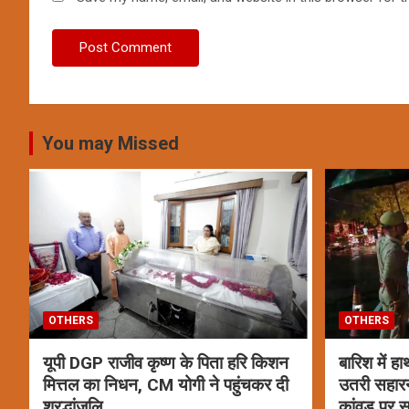
You may Missed
OTHERS
OTHERS
यूपी DGP राजीव कृष्ण के पिता हरि किशन
बारिश में ह
मित्तल का निधन, CM योगी ने पहुंचकर दी
उतरी सहार
श्रद्धांजलि
कांवड़ पर स