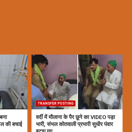
TRANSFER POSTING
 बना
वर्दी में मौलाना के पैर छूने का VIDEO पड़ा
ायल की बचाई
भारी, संभल कोतवाली प्रभारी सुधीर पंवार
हटाए गए