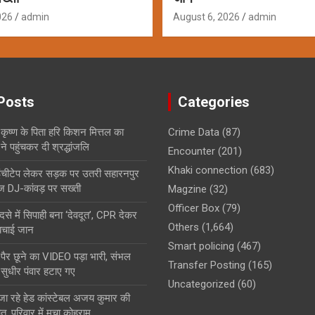
026
admin
August 6, 2026
admin
Posts
Categories
कृष्ण के पिता हरि किशन मित्तल का
Crime Data
(87)
 पहुंचकर दी श्रद्धांजलि
Encounter
(201)
Khaki connection
(683)
ं इंचीटेप लेकर सड़क पर उतरी सहारनपुर
 DJ-कांवड़ पर सख्ती
Magzine
(32)
Officer Box
(79)
से में सिपाही बना ‘देवदूत’, CPR देकर
Others
(1,664)
बचाई जान
Smart policing
(467)
के पैर छूने का VIDEO पड़ा भारी, संभल
Transfer Posting
(165)
 सुधीर पंवार हटाए गए
Uncategorized
(60)
 जा रहे हेड कांस्टेबल अजय कुमार की
ौत, परिवार में मचा कोहराम