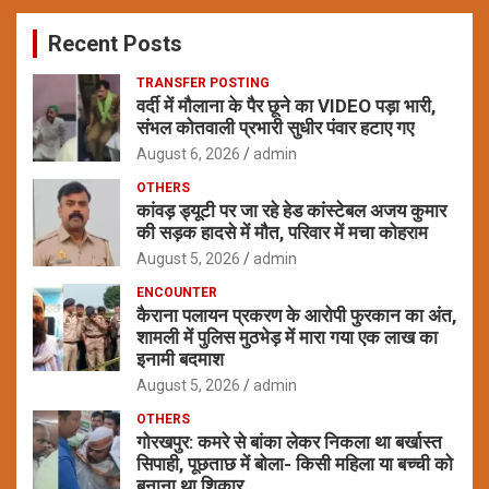
c
Recent Posts
h
TRANSFER POSTING
वर्दी में मौलाना के पैर छूने का VIDEO पड़ा भारी,
संभल कोतवाली प्रभारी सुधीर पंवार हटाए गए
August 6, 2026
admin
OTHERS
कांवड़ ड्यूटी पर जा रहे हेड कांस्टेबल अजय कुमार
की सड़क हादसे में मौत, परिवार में मचा कोहराम
August 5, 2026
admin
ENCOUNTER
कैराना पलायन प्रकरण के आरोपी फुरकान का अंत,
शामली में पुलिस मुठभेड़ में मारा गया एक लाख का
इनामी बदमाश
August 5, 2026
admin
OTHERS
गोरखपुर: कमरे से बांका लेकर निकला था बर्खास्त
सिपाही, पूछताछ में बोला- किसी महिला या बच्ची को
बनाना था शिकार