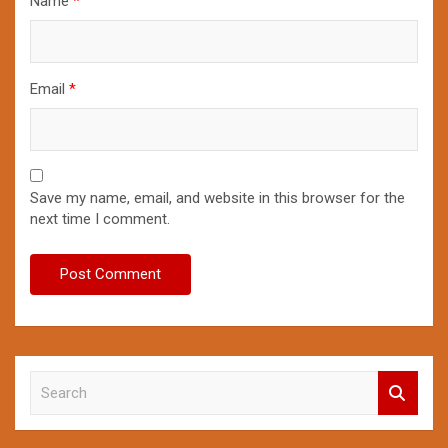
Name
*
Email
*
Save my name, email, and website in this browser for the
next time I comment.
S
e
a
r