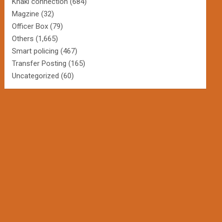
Khaki connection
(684)
Magzine
(32)
Officer Box
(79)
Others
(1,665)
Smart policing
(467)
Transfer Posting
(165)
Uncategorized
(60)