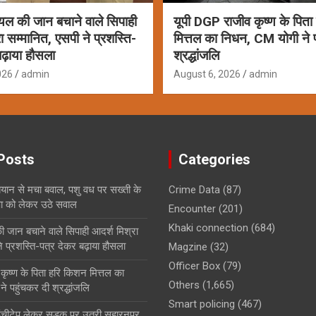
ायल की जान बचाने वाले सिपाही
यूपी DGP राजीव कृष्ण के पित
ा सम्मानित, एसपी ने प्रशस्ति-
मित्तल का निधन, CM योगी ने 
ढ़ाया हौसला
श्रद्धांजलि
026
admin
August 6, 2026
admin
Posts
Categories
बयान से मचा बवाल, पशु वध पर सख्ती के
Crime Data
(87)
षा को लेकर उठे सवाल
Encounter
(201)
Khaki connection
(684)
ी जान बचाने वाले सिपाही आदर्श मिश्रा
े प्रशस्ति-पत्र देकर बढ़ाया हौसला
Magzine
(32)
Officer Box
(79)
कृष्ण के पिता हरि किशन मित्तल का
Others
(1,665)
 पहुंचकर दी श्रद्धांजलि
Smart policing
(467)
ं इंचीटेप लेकर सड़क पर उतरी सहारनपुर