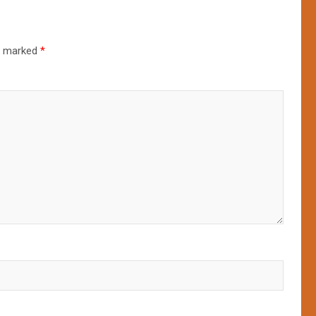
re marked
*