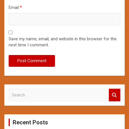
Email
*
Save my name, email, and website in this browser for the
next time I comment.
S
e
a
r
c
Recent Posts
h