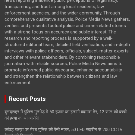
news reporting influence public perceptions of legitimacy,
transparency, and trust among local residents, law
enforcement agencies, and the wider community. Through
comprehensive qualitative analysis, Police Media News gathers,
verifies, and presents factual police and crime-related stories
with a strong focus on accuracy and public interest. The
research and reporting process is supported by a well-
structured editorial team, detailed field verification, and in-depth
interviews with police officers, officials, subject-matter experts,
and other relevant stakeholders. By combining responsible
journalism with reliable sources, Police Media News aims to
promote informed public discourse, enhance accountability,
and strengthen the relationship between citizens and law
enforcement.
Recent Posts
बुलंदशहर में पुलिस मुठभेड़ में 50 हजार का इनामी बदमाश ढेर, 12 साल की बच्ची
की हत्या का था आरोपी
कांवड़ यात्रा पर मेरठ पुलिस की पैनी नजर, 50 LED स्क्रीन से 200 CCTV