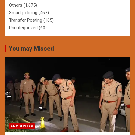
Others
(1,675)
Smart policing
(467)
Transfer Posting
(165)
Uncategorized
(60)
You may Missed
ENCOUNTER