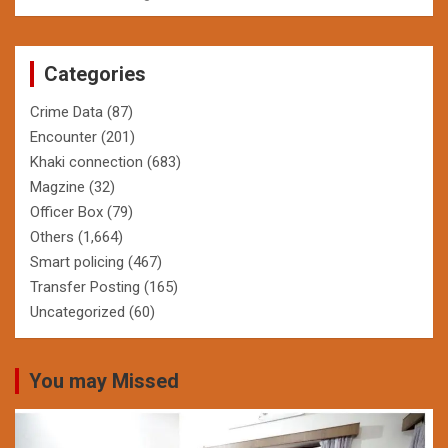
Categories
Crime Data
(87)
Encounter
(201)
Khaki connection
(683)
Magzine
(32)
Officer Box
(79)
Others
(1,664)
Smart policing
(467)
Transfer Posting
(165)
Uncategorized
(60)
You may Missed