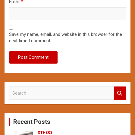
Email
*
Save my name, email, and website in this browser for the
next time I comment.
S
e
a
r
c
Recent Posts
h
OTHERS