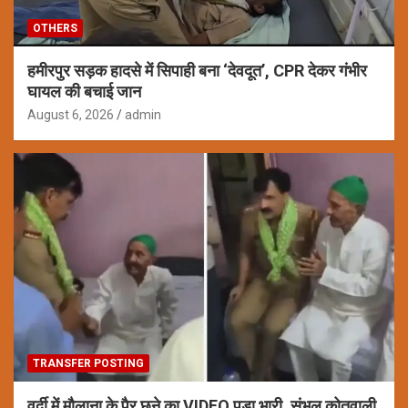
OTHERS
हमीरपुर सड़क हादसे में सिपाही बना ‘देवदूत’, CPR देकर गंभीर
घायल की बचाई जान
August 6, 2026
admin
TRANSFER POSTING
वर्दी में मौलाना के पैर छूने का VIDEO पड़ा भारी, संभल कोतवाली