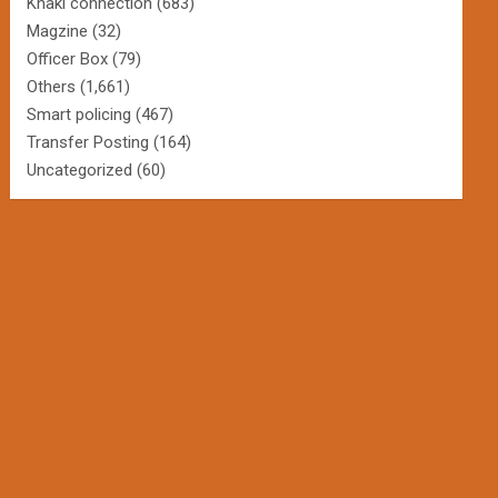
Khaki connection
(683)
Magzine
(32)
Officer Box
(79)
Others
(1,661)
Smart policing
(467)
Transfer Posting
(164)
Uncategorized
(60)