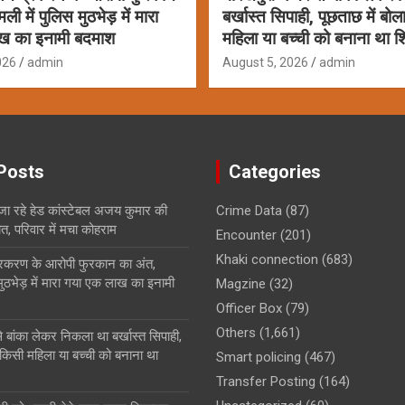
ी में पुलिस मुठभेड़ में मारा
बर्खास्त सिपाही, पूछताछ में बो
ख का इनामी बदमाश
महिला या बच्ची को बनाना था 
026
admin
August 5, 2026
admin
Posts
Categories
 जा रहे हेड कांस्टेबल अजय कुमार की
Crime Data
(87)
ौत, परिवार में मचा कोहराम
Encounter
(201)
Khaki connection
(683)
्रकरण के आरोपी फुरकान का अंत,
मुठभेड़ में मारा गया एक लाख का इनामी
Magzine
(32)
Officer Box
(79)
Others
(1,661)
 बांका लेकर निकला था बर्खास्त सिपाही,
 किसी महिला या बच्ची को बनाना था
Smart policing
(467)
Transfer Posting
(164)