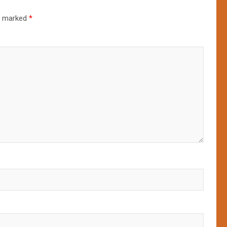
re marked
*