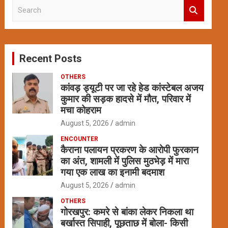
S
e
a
r
c
Recent Posts
h
OTHERS
कांवड़ ड्यूटी पर जा रहे हेड कांस्टेबल अजय
कुमार की सड़क हादसे में मौत, परिवार में
मचा कोहराम
August 5, 2026
admin
ENCOUNTER
कैराना पलायन प्रकरण के आरोपी फुरकान
का अंत, शामली में पुलिस मुठभेड़ में मारा
गया एक लाख का इनामी बदमाश
August 5, 2026
admin
OTHERS
गोरखपुर: कमरे से बांका लेकर निकला था
बर्खास्त सिपाही, पूछताछ में बोला- किसी