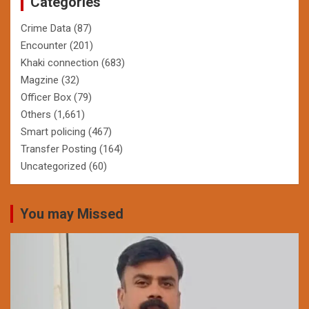
Categories
Crime Data
(87)
Encounter
(201)
Khaki connection
(683)
Magzine
(32)
Officer Box
(79)
Others
(1,661)
Smart policing
(467)
Transfer Posting
(164)
Uncategorized
(60)
You may Missed