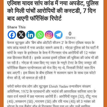
एल्विश यादव सांप कांड में नया अपडेट, पुलिस
को मिली पांचों आरोपियों की कस्टडी, 7 दिन
बाद आएगी फॉरेंसिंक रिपोर्ट
Share This
0
Shares
फेमस यूट्यूबर और ‘बिग बॉस ओटीटी सीजन 2’ के विनर एल्विश यादव के
सांप कांड मामले में नया अपडेट सामने आया है। नोएडा पुलिस को रेव पार्टी में
सांपों के जहर के इस्तेमाल के केस में गिरफ्तार पांच आरोपियों की 12 नवंबर
तक हिरासत मिली है। इसके अलावा इसमें एल्विश की भूमिका की जांच भी की
जा रही है। नोएडा से जब्त किए गए जहर के नमूने टेस्ट के लिए जयपुर की
फोरेंसिक विज्ञान प्रयोगशाला को भेज दिए गए थे, जिसकी रिपोर्ट सात दिन
बाद आएगी। इस विवाद के बीच एल्विश ने सलमान खान के साथ एक फोटो
शेयर की है, जो वायरल हो रही है
सपेरों समेत पांच लोग और यूट्यूबर Elvish Yadav वन्यजीवन संरक्षण
अधिनियम, 1972 के प्रावधानों और भादंसं की आपराधिक साजिश धारा के
तहत दर्ज मामले में छह नामजद आरोपी हैं। आरोपियों राहुल (32), टीटू नाथ
(45) ,जयकरण (50) ,नारायण (50) और रवि नाथ (45) को 3 नवंबर को
नोएडा के एक बैंक्वेट हॉल से गिरफ्तार किया गया था और उन्हें न्यायिक