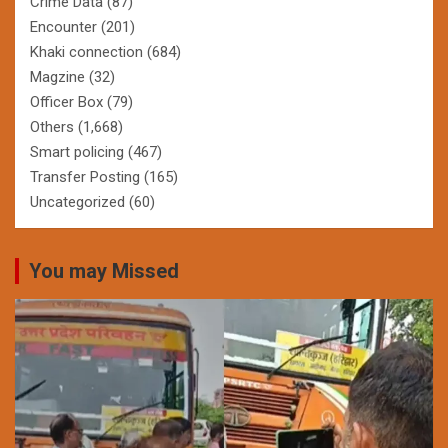
Crime Data
(87)
Encounter
(201)
Khaki connection
(684)
Magzine
(32)
Officer Box
(79)
Others
(1,668)
Smart policing
(467)
Transfer Posting
(165)
Uncategorized
(60)
You may Missed