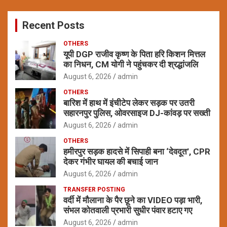
r
c
Recent Posts
h
OTHERS
यूपी DGP राजीव कृष्ण के पिता हरि किशन मित्तल
का निधन, CM योगी ने पहुंचकर दी श्रद्धांजलि
August 6, 2026
admin
OTHERS
बारिश में हाथ में इंचीटेप लेकर सड़क पर उतरी
सहारनपुर पुलिस, ओवरसाइज DJ-कांवड़ पर सख्ती
August 6, 2026
admin
OTHERS
हमीरपुर सड़क हादसे में सिपाही बना ‘देवदूत’, CPR
देकर गंभीर घायल की बचाई जान
August 6, 2026
admin
TRANSFER POSTING
वर्दी में मौलाना के पैर छूने का VIDEO पड़ा भारी,
संभल कोतवाली प्रभारी सुधीर पंवार हटाए गए
August 6, 2026
admin