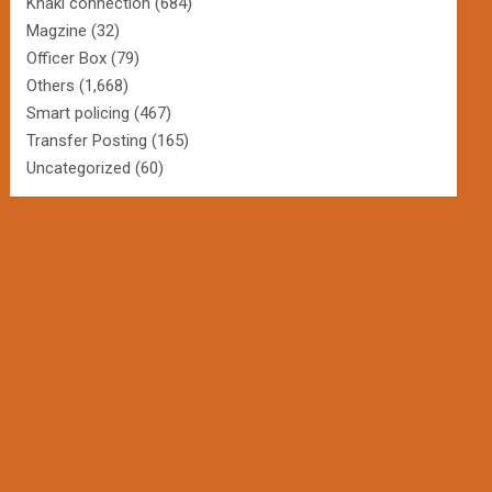
Khaki connection
(684)
Magzine
(32)
Officer Box
(79)
Others
(1,668)
Smart policing
(467)
Transfer Posting
(165)
Uncategorized
(60)