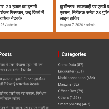
गर: 20 हजार का इनामी
कुशीनगर: लापरवाही पर एसपी क
ाशंकर गिरफ्तार, कई जिलों में
एक्शन, निरीक्षक समेत 28 पुलि
राधिक नेटवर्क
लाइन हाजिर
026
admin
August 7, 2026
admin
Posts
Categories
ाद में पावर दिखाना पड़ा भारी, बस
Crime Data
(87)
ाने वाला दारोगा निलंबित
Encounter
(201)
Khaki connection
(684)
0 हजार का इनामी गैंगस्टर दयाशंकर
ों में फैला है आपराधिक नेटवर्क
Magzine
(32)
Officer Box
(79)
ही पर एसपी का बड़ा एक्शन, निरीक्षक
Others
(1,668)
्मी लाइन हाजिर
Smart policing
(467)
बयान से मचा बवाल, पशु वध पर सख्ती के