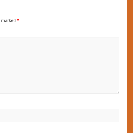
re marked
*