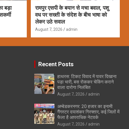
ा बड़ा
रामपुर एसपी के बयान से मचा बवाल, पशु
सकर्मी
वध पर सख्ती के संदेश के बीच भाषा को
लेकर उठे सवाल
August 7, 2026
admin
Recent Posts
हाथरस: टिकट विवाद में पावर दिखाना
पड़ा भारी, बस रोककर चेकिंग कराने
वाला दारोगा निलंबित
August 7, 2026
admin
अम्बेडकरनगर: 20 हजार का इनामी
गैंगस्टर दयाशंकर गिरफ्तार, कई जिलों में
फैला है आपराधिक नेटवर्क
August 7, 2026
admin