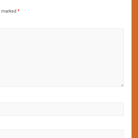
re marked
*