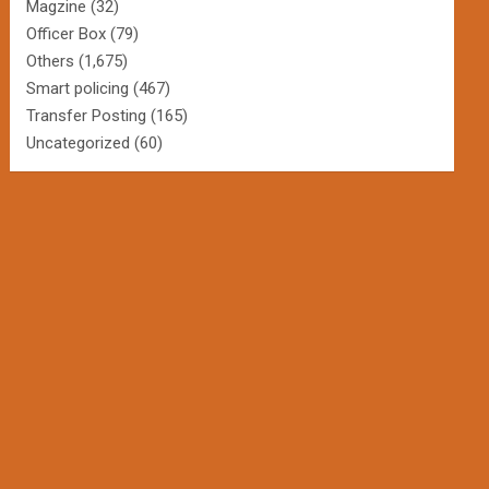
Magzine
(32)
Officer Box
(79)
Others
(1,675)
Smart policing
(467)
Transfer Posting
(165)
Uncategorized
(60)