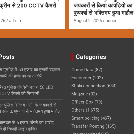
क्रीन से 200 CCTV कैमरों
जयकारों से किया कांवड़ियों का 
पुष्पवर्षा से भक्तिमय हुआ माहौल
026
admin
August 9, 2026
admin
Posts
Categories
िस मुठभेड़ में 50 हजार का इनामी बदमाश
Crime Data
(87)
बच्ची की हत्या का था आरोपी
Encounter
(202)
Khaki connection
(684)
र मेरठ पुलिस की पैनी नजर, 50 LED
 CCTV कैमरों की निगरानी
Magzine
(32)
Officer Box
(79)
पुलिस ने ‘जय भोले’ के जयकारों से
Others
(1,675)
ा स्वागत, पुष्पवर्षा से भक्तिमय हुआ माहौल
Smart policing
(467)
ुकानदार से 5 हजार मांगने का आरोप,
Transfer Posting
(165)
ते ही सिपाही लाइन हाजिर