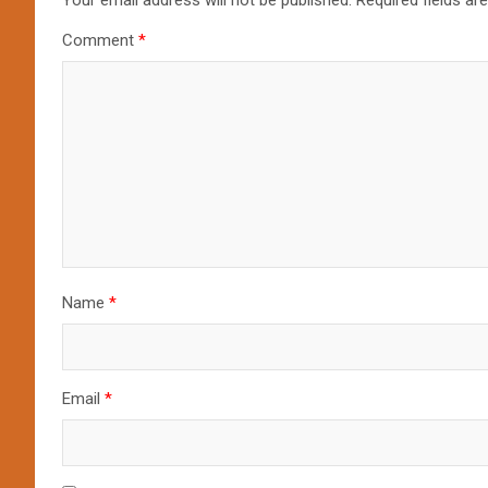
Your email address will not be published.
Required fields a
Comment
*
Name
*
Email
*