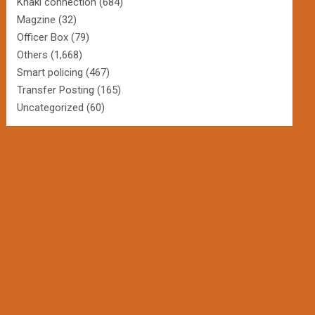
Khaki connection
(684)
Magzine
(32)
Officer Box
(79)
Others
(1,668)
Smart policing
(467)
Transfer Posting
(165)
Uncategorized
(60)