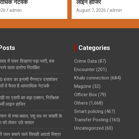
राधिक नेटवर्क
लाइन हाजिर
026
admin
August 7, 2026
admin
Posts
Categories
ाद में पावर दिखाना पड़ा भारी, बस
Crime Data
(87)
ाने वाला दारोगा निलंबित
Encounter
(201)
Khaki connection
(684)
0 हजार का इनामी गैंगस्टर दयाशंकर
ों में फैला है आपराधिक नेटवर्क
Magzine
(32)
Officer Box
(79)
ही पर एसपी का बड़ा एक्शन, निरीक्षक
Others
(1,668)
्मी लाइन हाजिर
Smart policing
(467)
बयान से मचा बवाल, पशु वध पर सख्ती के
Transfer Posting
(165)
षा को लेकर उठे सवाल
Uncategorized
(60)
ी जान बचाने वाले सिपाही आदर्श मिश्रा