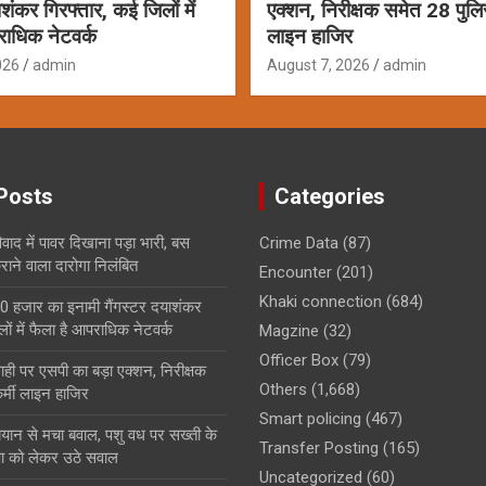
ाशंकर गिरफ्तार, कई जिलों में
एक्शन, निरीक्षक समेत 28 पुलि
राधिक नेटवर्क
लाइन हाजिर
026
admin
August 7, 2026
admin
Posts
Categories
ाद में पावर दिखाना पड़ा भारी, बस
Crime Data
(87)
ाने वाला दारोगा निलंबित
Encounter
(201)
Khaki connection
(684)
0 हजार का इनामी गैंगस्टर दयाशंकर
ों में फैला है आपराधिक नेटवर्क
Magzine
(32)
Officer Box
(79)
ही पर एसपी का बड़ा एक्शन, निरीक्षक
Others
(1,668)
्मी लाइन हाजिर
Smart policing
(467)
बयान से मचा बवाल, पशु वध पर सख्ती के
Transfer Posting
(165)
षा को लेकर उठे सवाल
Uncategorized
(60)