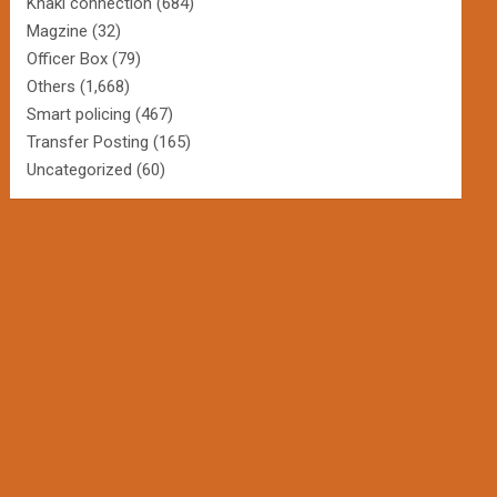
Khaki connection
(684)
Magzine
(32)
Officer Box
(79)
Others
(1,668)
Smart policing
(467)
Transfer Posting
(165)
Uncategorized
(60)