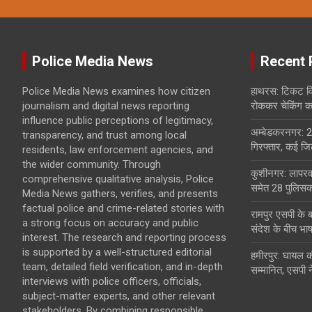
Police Media News
Recent 
Police Media News examines how citizen
हाथरस: टिकट विव
journalism and digital news reporting
रोककर चेकिंग कर
influence public perceptions of legitimacy,
अम्बेडकरनगर: 2
transparency, and trust among local
गिरफ्तार, कई जिल
residents, law enforcement agencies, and
the wider community. Through
कुशीनगर: लापरवा
comprehensive qualitative analysis, Police
समेत 28 पुलिसकर
Media News gathers, verifies, and presents
factual police and crime-related stories with
रामपुर एसपी के 
a strong focus on accuracy and public
संदेश के बीच भा
interest. The research and reporting process
is supported by a well-structured editorial
हमीरपुर: घायल क
team, detailed field verification, and in-depth
सम्मानित, एसपी न
interviews with police officers, officials,
subject-matter experts, and other relevant
stakeholders. By combining responsible