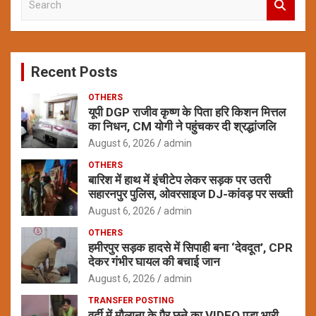
e
a
r
c
Recent Posts
h
OTHERS
यूपी DGP राजीव कृष्ण के पिता हरि किशन मित्तल
का निधन, CM योगी ने पहुंचकर दी श्रद्धांजलि
August 6, 2026
admin
OTHERS
बारिश में हाथ में इंचीटेप लेकर सड़क पर उतरी
सहारनपुर पुलिस, ओवरसाइज DJ-कांवड़ पर सख्ती
August 6, 2026
admin
OTHERS
हमीरपुर सड़क हादसे में सिपाही बना ‘देवदूत’, CPR
देकर गंभीर घायल की बचाई जान
August 6, 2026
admin
TRANSFER POSTING
वर्दी में मौलाना के पैर छूने का VIDEO पड़ा भारी,