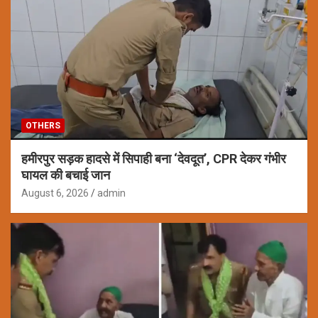
OTHERS
हमीरपुर सड़क हादसे में सिपाही बना ‘देवदूत’, CPR देकर गंभीर
घायल की बचाई जान
August 6, 2026
admin