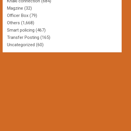
Khaki connection
(684)
Magzine
(32)
Officer Box
(79)
Others
(1,668)
Smart policing
(467)
Transfer Posting
(165)
Uncategorized
(60)