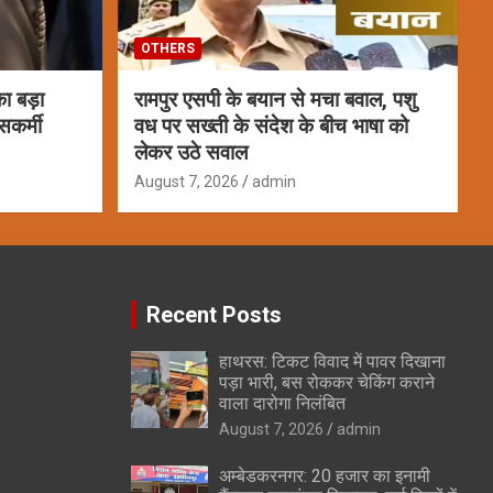
OTHERS
ा बड़ा
रामपुर एसपी के बयान से मचा बवाल, पशु
सकर्मी
वध पर सख्ती के संदेश के बीच भाषा को
लेकर उठे सवाल
August 7, 2026
admin
Recent Posts
हाथरस: टिकट विवाद में पावर दिखाना
पड़ा भारी, बस रोककर चेकिंग कराने
वाला दारोगा निलंबित
August 7, 2026
admin
अम्बेडकरनगर: 20 हजार का इनामी