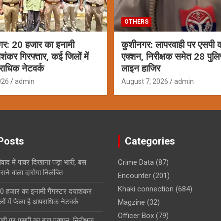
OTHERS
गर: 20 हजार का इनामी
कुशीनगर: लापरवाही पर एसपी क
ाशंकर गिरफ्तार, कई जिलों में
एक्शन, निरीक्षक समेत 28 पुलि
राधिक नेटवर्क
लाइन हाजिर
026
admin
August 7, 2026
admin
Posts
Categories
ाद में पावर दिखाना पड़ा भारी, बस
Crime Data
(87)
ाने वाला दारोगा निलंबित
Encounter
(201)
Khaki connection
(684)
0 हजार का इनामी गैंगस्टर दयाशंकर
ों में फैला है आपराधिक नेटवर्क
Magzine
(32)
Officer Box
(79)
ही पर एसपी का बड़ा एक्शन, निरीक्षक