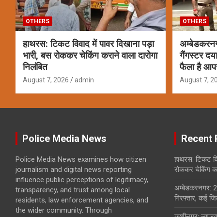
OTHERS
OTHERS
हाथरस: टिकट विवाद में पावर दिखाना पड़ा
अम्बेडकरन
भारी, बस रोककर चेकिंग कराने वाला दारोगा
गैंगस्टर दय
निलंबित
फैला है आप
August 7, 2026
admin
August 7, 2
Police Media News
Recent 
Police Media News examines how citizen
हाथरस: टिकट विव
journalism and digital news reporting
रोककर चेकिंग कर
influence public perceptions of legitimacy,
अम्बेडकरनगर: 2
transparency, and trust among local
गिरफ्तार, कई जिल
residents, law enforcement agencies, and
the wider community. Through
कुशीनगर: लापरवा