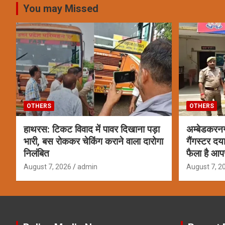
You may Missed
OTHERS
OTHERS
हाथरस: टिकट विवाद में पावर दिखाना पड़ा
अम्बेडकरन
भारी, बस रोककर चेकिंग कराने वाला दारोगा
गैंगस्टर दय
निलंबित
फैला है आप
August 7, 2026
admin
August 7, 2