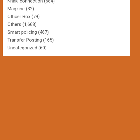
Khaki connection
(684)
Magzine
(32)
Officer Box
(79)
Others
(1,668)
Smart policing
(467)
Transfer Posting
(165)
Uncategorized
(60)