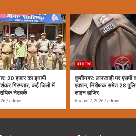
OTHERS
गर: 20 हजार का इनामी
कुशीनगर: लापरवाही पर एसपी क
ाशंकर गिरफ्तार, कई जिलों में
एक्शन, निरीक्षक समेत 28 पुलि
राधिक नेटवर्क
लाइन हाजिर
026
admin
August 7, 2026
admin