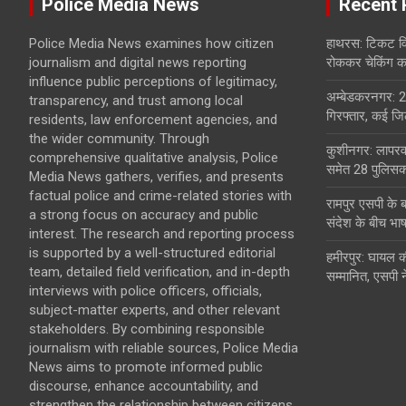
Police Media News
Recent 
Police Media News examines how citizen
हाथरस: टिकट विव
journalism and digital news reporting
रोककर चेकिंग कर
influence public perceptions of legitimacy,
अम्बेडकरनगर: 2
transparency, and trust among local
गिरफ्तार, कई जिल
residents, law enforcement agencies, and
the wider community. Through
कुशीनगर: लापरवा
comprehensive qualitative analysis, Police
समेत 28 पुलिसकर
Media News gathers, verifies, and presents
factual police and crime-related stories with
रामपुर एसपी के 
a strong focus on accuracy and public
संदेश के बीच भा
interest. The research and reporting process
is supported by a well-structured editorial
हमीरपुर: घायल क
team, detailed field verification, and in-depth
सम्मानित, एसपी न
interviews with police officers, officials,
subject-matter experts, and other relevant
stakeholders. By combining responsible
journalism with reliable sources, Police Media
News aims to promote informed public
discourse, enhance accountability, and
strengthen the relationship between citizens