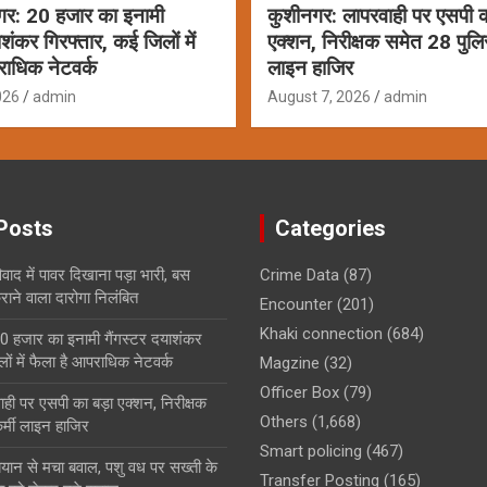
गर: 20 हजार का इनामी
कुशीनगर: लापरवाही पर एसपी क
ाशंकर गिरफ्तार, कई जिलों में
एक्शन, निरीक्षक समेत 28 पुलि
राधिक नेटवर्क
लाइन हाजिर
026
admin
August 7, 2026
admin
Posts
Categories
ाद में पावर दिखाना पड़ा भारी, बस
Crime Data
(87)
ाने वाला दारोगा निलंबित
Encounter
(201)
Khaki connection
(684)
0 हजार का इनामी गैंगस्टर दयाशंकर
ों में फैला है आपराधिक नेटवर्क
Magzine
(32)
Officer Box
(79)
ही पर एसपी का बड़ा एक्शन, निरीक्षक
Others
(1,668)
्मी लाइन हाजिर
Smart policing
(467)
बयान से मचा बवाल, पशु वध पर सख्ती के
Transfer Posting
(165)