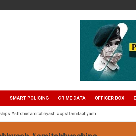
G
SMART POLICING
CRIME DATA
OFFICER BOX
hips #stfchiefamitabhyash #upstfamitabhyash