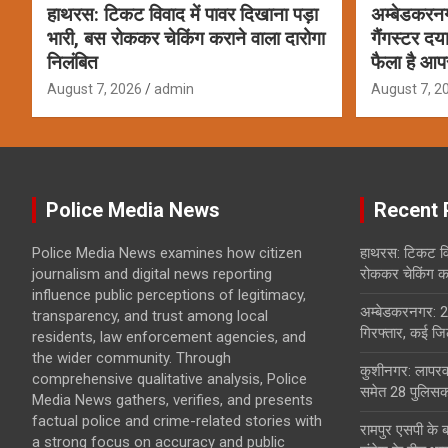
हाथरस: टिकट विवाद में पावर दिखाना पड़ा
अम्बेडकरन
भारी, बस रोककर चेकिंग कराने वाला दारोगा
गैंगस्टर दय
निलंबित
फैला है आप
August 7, 2026
admin
August 7, 2
Police Media News
Recent 
Police Media News examines how citizen
हाथरस: टिकट विव
journalism and digital news reporting
रोककर चेकिंग कर
influence public perceptions of legitimacy,
अम्बेडकरनगर: 2
transparency, and trust among local
गिरफ्तार, कई जिल
residents, law enforcement agencies, and
the wider community. Through
कुशीनगर: लापरवा
comprehensive qualitative analysis, Police
समेत 28 पुलिसकर
Media News gathers, verifies, and presents
factual police and crime-related stories with
रामपुर एसपी के 
a strong focus on accuracy and public