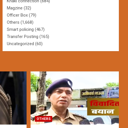
Khaki connection
(684)
Magzine
(32)
Officer Box
(79)
Others
(1,668)
Smart policing
(467)
Transfer Posting
(165)
Uncategorized
(60)
OTHERS