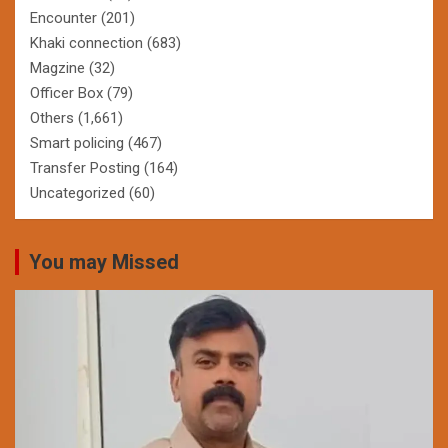
Encounter
(201)
Khaki connection
(683)
Magzine
(32)
Officer Box
(79)
Others
(1,661)
Smart policing
(467)
Transfer Posting
(164)
Uncategorized
(60)
You may Missed