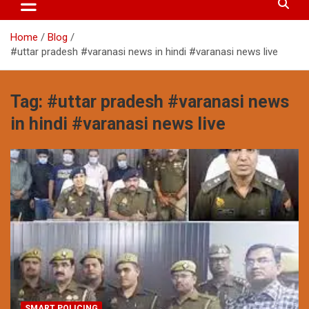
Home
Blog
#uttar pradesh #varanasi news in hindi #varanasi news live
Tag:
#uttar pradesh #varanasi news
in hindi #varanasi news live
SMART POLICING