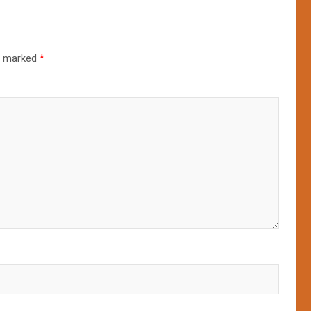
re marked
*