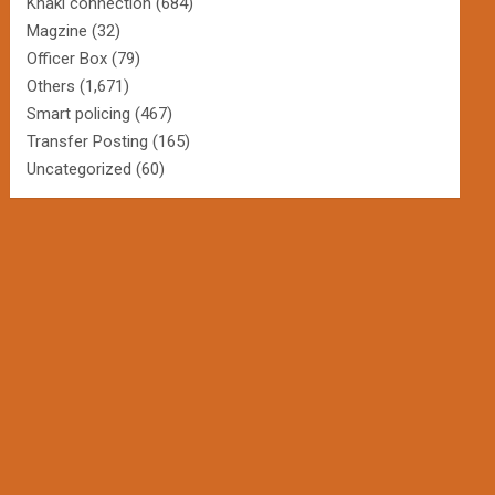
Khaki connection
(684)
Magzine
(32)
Officer Box
(79)
Others
(1,671)
Smart policing
(467)
Transfer Posting
(165)
Uncategorized
(60)