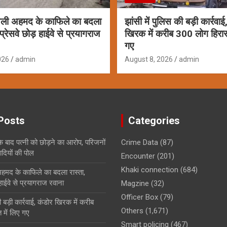
अली अहमद के काफिले का बदला
झांसी में पुलिस की बड़ी कार्रवाई
प्रेसवे छोड़ हाईवे से प्रयागराज
खिरक में करीब 300 लोग हिरास
गए
026
admin
August 8, 2026
admin
Posts
Categories
े बाद पत्नी को छोड़ने का आरोप, परिजनों
Crime Data
(87)
ादियों की पोल
Encounter
(201)
Khaki connection
(684)
हमद के काफिले का बदला रास्ता,
 हाईवे से प्रयागराज रवाना
Magzine
(32)
Officer Box
(79)
ी बड़ी कार्रवाई, कंडोर खिरक में करीब
Others
(1,671)
में लिए गए
Smart policing
(467)