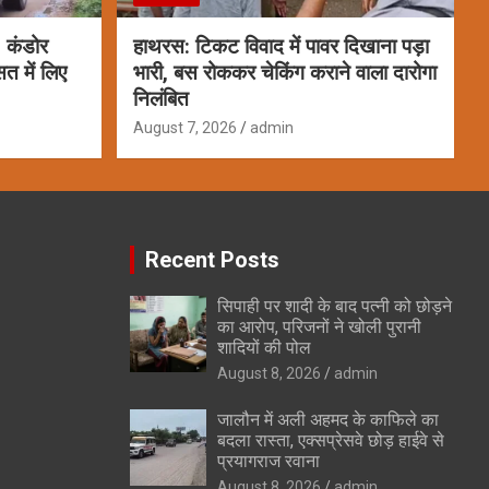
, कंडोर
हाथरस: टिकट विवाद में पावर दिखाना पड़ा
त में लिए
भारी, बस रोककर चेकिंग कराने वाला दारोगा
निलंबित
August 7, 2026
admin
Recent Posts
सिपाही पर शादी के बाद पत्नी को छोड़ने
का आरोप, परिजनों ने खोली पुरानी
शादियों की पोल
August 8, 2026
admin
जालौन में अली अहमद के काफिले का
बदला रास्ता, एक्सप्रेसवे छोड़ हाईवे से
प्रयागराज रवाना
August 8, 2026
admin