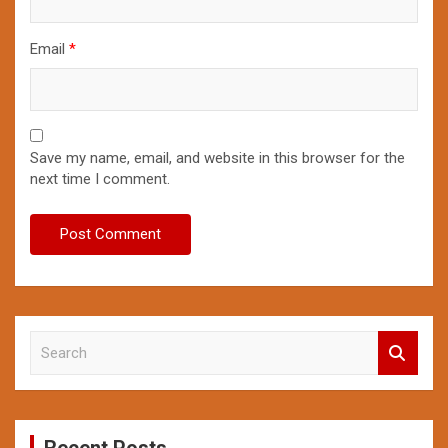
Email
*
Save my name, email, and website in this browser for the
next time I comment.
S
e
a
r
c
Recent Posts
h