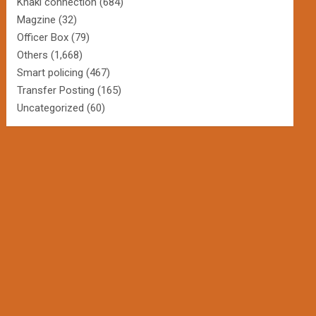
Khaki connection
(684)
Magzine
(32)
Officer Box
(79)
Others
(1,668)
Smart policing
(467)
Transfer Posting
(165)
Uncategorized
(60)