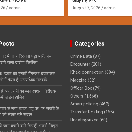
राधिक नेटवर्क
लाइन हाजिर
026
admin
August 7, 2026
admin
Posts
Categories
ाद में पावर दिखाना पड़ा भारी, बस
Crime Data
(87)
ाने वाला दारोगा निलंबित
Encounter
(201)
Khaki connection
(684)
0 हजार का इनामी गैंगस्टर दयाशंकर
ों में फैला है आपराधिक नेटवर्क
Magzine
(32)
Officer Box
(79)
ही पर एसपी का बड़ा एक्शन, निरीक्षक
Others
(1,668)
्मी लाइन हाजिर
Smart policing
(467)
बयान से मचा बवाल, पशु वध पर सख्ती के
Transfer Posting
(165)
षा को लेकर उठे सवाल
Uncategorized
(60)
ी जान बचाने वाले सिपाही आदर्श मिश्रा
े प्रशस्ति-पत्र देकर बढ़ाया हौसला