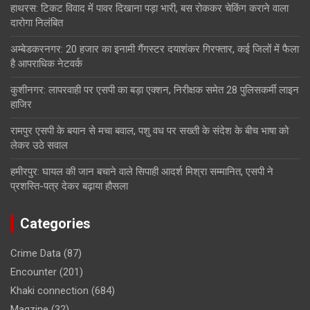
हाथरस: टिकट विवाद में पावर दिखाना पड़ा भारी, बस रोककर चेकिंग कराने वाला
दारोगा निलंबित
अम्बेडकरनगर: 20 हजार का इनामी गैंगस्टर दयाशंकर गिरफ्तार, कई जिलों में फैला
है आपराधिक नेटवर्क
कुशीनगर: लापरवाही पर एसपी का बड़ा एक्शन, निरीक्षक समेत 28 पुलिसकर्मी लाइन
हाजिर
रामपुर एसपी के बयान से मचा बवाल, पशु वध पर सख्ती के संदेश के बीच भाषा को
लेकर उठे सवाल
हमीरपुर: घायल की जान बचाने वाले सिपाही आदर्श मिश्रा सम्मानित, एसपी ने
प्रशस्ति-पत्र देकर बढ़ाया हौसला
Categories
Crime Data
(87)
Encounter
(201)
Khaki connection
(684)
Magzine
(32)