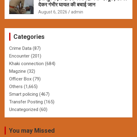
देकर गंभीर घायल की बचाई जान
August 6, 2026
admin
Categories
Crime Data
(87)
Encounter
(201)
Khaki connection
(684)
Magzine
(32)
Officer Box
(79)
Others
(1,665)
Smart policing
(467)
Transfer Posting
(165)
Uncategorized
(60)
You may Missed