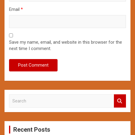
Email
*
Save my name, email, and website in this browser for the
next time I comment.
S
e
a
r
c
Recent Posts
h