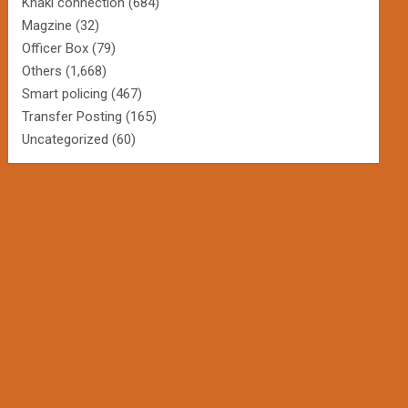
Khaki connection
(684)
Magzine
(32)
Officer Box
(79)
Others
(1,668)
Smart policing
(467)
Transfer Posting
(165)
Uncategorized
(60)