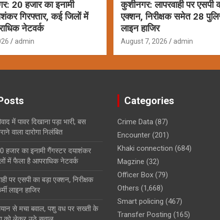
गर: 20 हजार का इनामी
कुशीनगर: लापरवाही पर एसपी क
ाशंकर गिरफ्तार, कई जिलों में
एक्शन, निरीक्षक समेत 28 पुलि
राधिक नेटवर्क
लाइन हाजिर
026
admin
August 7, 2026
admin
Posts
Categories
ाद में पावर दिखाना पड़ा भारी, बस
Crime Data
(87)
ाने वाला दारोगा निलंबित
Encounter
(201)
Khaki connection
(684)
0 हजार का इनामी गैंगस्टर दयाशंकर
ों में फैला है आपराधिक नेटवर्क
Magzine
(32)
Officer Box
(79)
ही पर एसपी का बड़ा एक्शन, निरीक्षक
Others
(1,668)
्मी लाइन हाजिर
Smart policing
(467)
बयान से मचा बवाल, पशु वध पर सख्ती के
Transfer Posting
(165)
षा को लेकर उठे सवाल