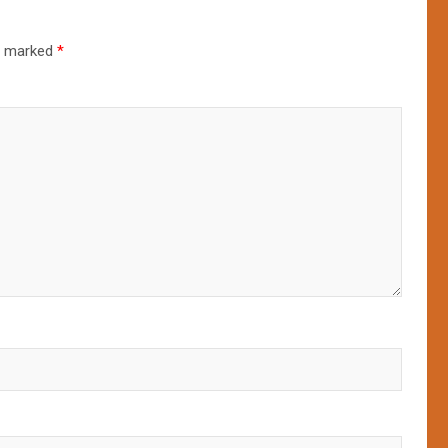
re marked
*