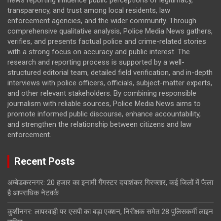
transparency, and trust among local residents, law
enforcement agencies, and the wider community. Through
comprehensive qualitative analysis, Police Media News gathers,
verifies, and presents factual police and crime-related stories
with a strong focus on accuracy and public interest. The
research and reporting process is supported by a well-
structured editorial team, detailed field verification, and in-depth
interviews with police officers, officials, subject-matter experts,
and other relevant stakeholders. By combining responsible
journalism with reliable sources, Police Media News aims to
promote informed public discourse, enhance accountability,
and strengthen the relationship between citizens and law
enforcement.
Recent Posts
अम्बेडकरनगर: 20 हजार का इनामी गैंगस्टर दयाशंकर गिरफ्तार, कई जिलों में फैला
है आपराधिक नेटवर्क
कुशीनगर: लापरवाही पर एसपी का बड़ा एक्शन, निरीक्षक समेत 28 पुलिसकर्मी लाइन