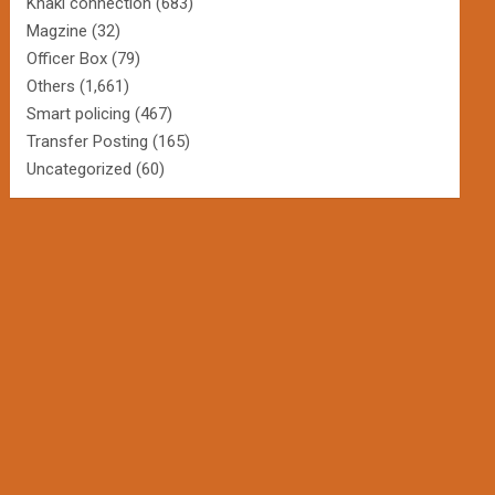
Khaki connection
(683)
Magzine
(32)
Officer Box
(79)
Others
(1,661)
Smart policing
(467)
Transfer Posting
(165)
Uncategorized
(60)