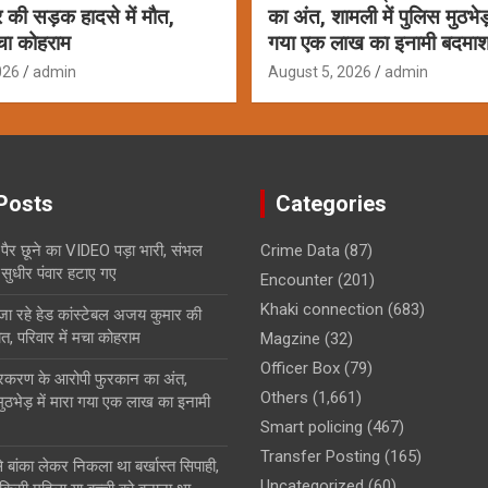
की सड़क हादसे में मौत,
का अंत, शामली में पुलिस मुठभेड़ 
मचा कोहराम
गया एक लाख का इनामी बदमा
026
admin
August 5, 2026
admin
Posts
Categories
के पैर छूने का VIDEO पड़ा भारी, संभल
Crime Data
(87)
 सुधीर पंवार हटाए गए
Encounter
(201)
Khaki connection
(683)
 जा रहे हेड कांस्टेबल अजय कुमार की
ौत, परिवार में मचा कोहराम
Magzine
(32)
Officer Box
(79)
्रकरण के आरोपी फुरकान का अंत,
Others
(1,661)
मुठभेड़ में मारा गया एक लाख का इनामी
Smart policing
(467)
Transfer Posting
(165)
 बांका लेकर निकला था बर्खास्त सिपाही,
Uncategorized
(60)