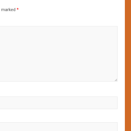
re marked
*