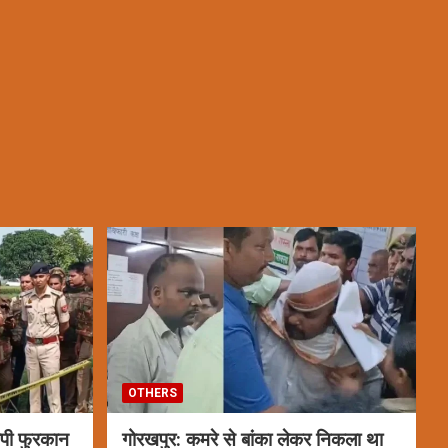
OTHERS
पी फुरकान
गोरखपुर: कमरे से बांका लेकर निकला था