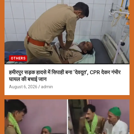
OTHERS
हमीरपुर सड़क हादसे में सिपाही बना ‘देवदूत’, CPR देकर गंभीर
घायल की बचाई जान
August 6, 2026
admin