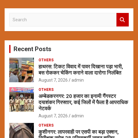
S
e
a
r
c
Recent Posts
h
OTHERS
हाथरस: टिकट विवाद में पावर दिखाना पड़ा भारी,
बस रोककर चेकिंग कराने वाला दारोगा निलंबित
August 7, 2026
admin
OTHERS
अम्बेडकरनगर: 20 हजार का इनामी गैंगस्टर
दयाशंकर गिरफ्तार, कई जिलों में फैला है आपराधिक
नेटवर्क
August 7, 2026
admin
OTHERS
कुशीनगर: लापरवाही पर एसपी का बड़ा एक्शन,
निरीक्षक समेत 28 पुलिसकर्मी लाइन हाजिर