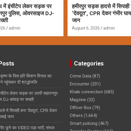
ाथ में इंचीटेप लेकर सड़क पर
हमीरपुर सड़क हादसे में सिपाही
नपुर पुलिस, ओवरसाइज DJ-
‘देवदूत’, CPR देकर गंभीर घ
ख्ती
जान
026
admin
August 6, 2026
admin
Posts
Categories
कृष्ण के पिता हरि किशन मित्तल का
Crime Data
(87)
 पहुंचकर दी श्रद्धांजलि
Encounter
(201)
Khaki connection
(683)
ं इंचीटेप लेकर सड़क पर उतरी सहारनपुर
 DJ-कांवड़ पर सख्ती
Magzine
(32)
Officer Box
(79)
से में सिपाही बना ‘देवदूत’, CPR देकर
Others
(1,664)
बचाई जान
Smart policing
(467)
के पैर छूने का VIDEO पड़ा भारी, संभल