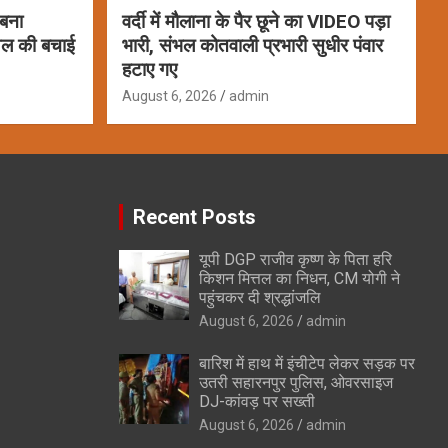
 बना
वर्दी में मौलाना के पैर छूने का VIDEO पड़ा
ायल की बचाई
भारी, संभल कोतवाली प्रभारी सुधीर पंवार
हटाए गए
August 6, 2026
admin
Recent Posts
यूपी DGP राजीव कृष्ण के पिता हरि
किशन मित्तल का निधन, CM योगी ने
पहुंचकर दी श्रद्धांजलि
August 6, 2026
admin
बारिश में हाथ में इंचीटेप लेकर सड़क पर
उतरी सहारनपुर पुलिस, ओवरसाइज
DJ-कांवड़ पर सख्ती
August 6, 2026
admin