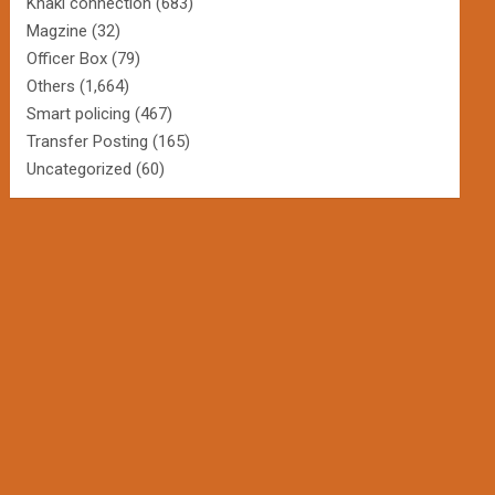
Khaki connection
(683)
Magzine
(32)
Officer Box
(79)
Others
(1,664)
Smart policing
(467)
Transfer Posting
(165)
Uncategorized
(60)