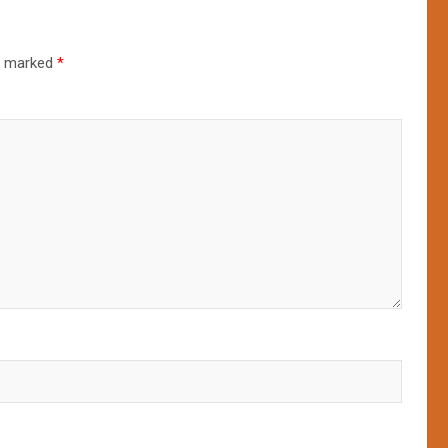
re marked
*