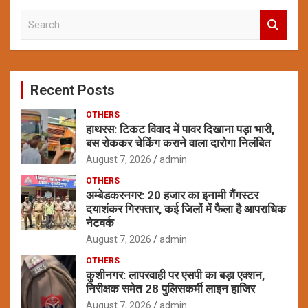
S
e
a
r
c
Recent Posts
h
OTHERS
हाथरस: टिकट विवाद में पावर दिखाना पड़ा भारी,
बस रोककर चेकिंग कराने वाला दारोगा निलंबित
August 7, 2026
admin
OTHERS
अम्बेडकरनगर: 20 हजार का इनामी गैंगस्टर
दयाशंकर गिरफ्तार, कई जिलों में फैला है आपराधिक
नेटवर्क
August 7, 2026
admin
OTHERS
कुशीनगर: लापरवाही पर एसपी का बड़ा एक्शन,
निरीक्षक समेत 28 पुलिसकर्मी लाइन हाजिर
August 7, 2026
admin