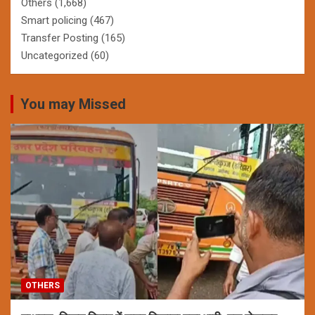
Others
(1,668)
Smart policing
(467)
Transfer Posting
(165)
Uncategorized
(60)
You may Missed
OTHERS