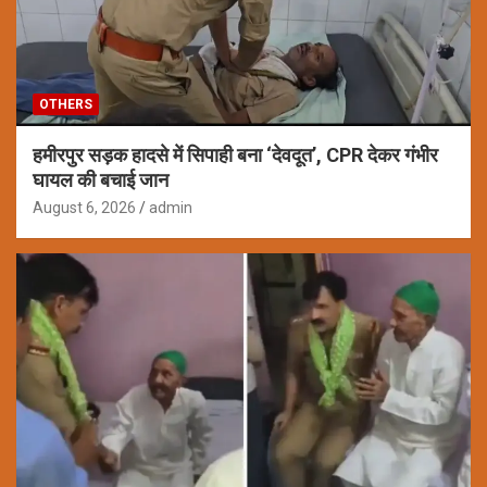
OTHERS
हमीरपुर सड़क हादसे में सिपाही बना ‘देवदूत’, CPR देकर गंभीर
घायल की बचाई जान
August 6, 2026
admin