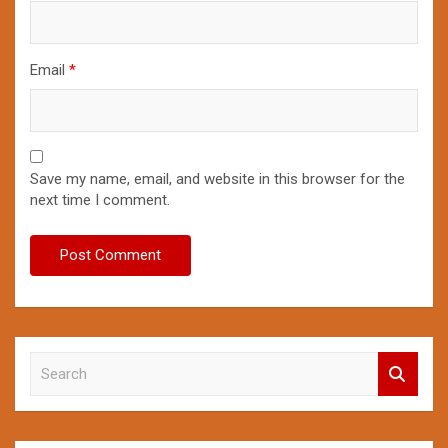
Email
*
Save my name, email, and website in this browser for the
next time I comment.
S
e
a
r
c