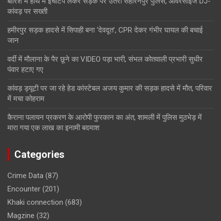
बारिश में हाथ में इंचीटेप लेकर सड़क पर उतरी सहारनपुर पुलिस, ओवरसाइज DJ-
कांवड़ पर सख्ती
हमीरपुर सड़क हादसे में सिपाही बना ‘देवदूत’, CPR देकर गंभीर घायल की बचाई
जान
वर्दी में मौलाना के पैर छूने का VIDEO पड़ा भारी, संभल कोतवाली प्रभारी सुधीर
पंवार हटाए गए
कांवड़ ड्यूटी पर जा रहे हेड कांस्टेबल अजय कुमार की सड़क हादसे में मौत, परिवार
में मचा कोहराम
कैराना पलायन प्रकरण के आरोपी फुरकान का अंत, शामली में पुलिस मुठभेड़ में
मारा गया एक लाख का इनामी बदमाश
Categories
Crime Data
(87)
Encounter
(201)
Khaki connection
(683)
Magzine
(32)