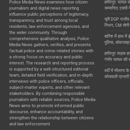
Police Media News examines how citizen
हमीरपुर: घायल क
journalism and digital news reporting
सम्मानित, एसपी न
influence public perceptions of legitimacy,
यूपी DGP राजीव 
transparency, and trust among local
निधन, CM योगी ने
residents, law enforcement agencies, and
the wider community. Through
बारिश में हाथ मे
comprehensive qualitative analysis, Police
पुलिस, ओवरसाइज
Media News gathers, verifies, and presents
factual police and crime-related stories with
हमीरपुर सड़क हाद
a strong focus on accuracy and public
गंभीर घायल की 
interest. The research and reporting process
is supported by a well-structured editorial
वर्दी में मौलाना 
team, detailed field verification, and in-depth
कोतवाली प्रभारी
interviews with police officers, officials,
subject-matter experts, and other relevant
stakeholders. By combining responsible
journalism with reliable sources, Police Media
News aims to promote informed public
discourse, enhance accountability, and
strengthen the relationship between citizens
and law enforcement.