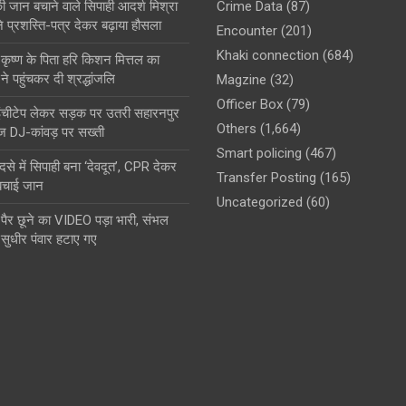
ी जान बचाने वाले सिपाही आदर्श मिश्रा
Crime Data
(87)
े प्रशस्ति-पत्र देकर बढ़ाया हौसला
Encounter
(201)
Khaki connection
(684)
कृष्ण के पिता हरि किशन मित्तल का
 पहुंचकर दी श्रद्धांजलि
Magzine
(32)
Officer Box
(79)
ं इंचीटेप लेकर सड़क पर उतरी सहारनपुर
Others
(1,664)
 DJ-कांवड़ पर सख्ती
Smart policing
(467)
से में सिपाही बना ‘देवदूत’, CPR देकर
Transfer Posting
(165)
बचाई जान
Uncategorized
(60)
के पैर छूने का VIDEO पड़ा भारी, संभल
 सुधीर पंवार हटाए गए