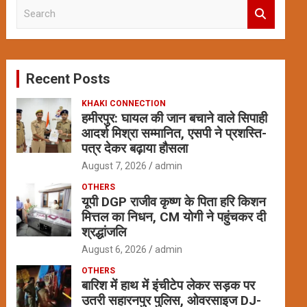
S
e
a
r
c
Recent Posts
h
KHAKI CONNECTION
हमीरपुर: घायल की जान बचाने वाले सिपाही
आदर्श मिश्रा सम्मानित, एसपी ने प्रशस्ति-
पत्र देकर बढ़ाया हौसला
August 7, 2026
admin
OTHERS
यूपी DGP राजीव कृष्ण के पिता हरि किशन
मित्तल का निधन, CM योगी ने पहुंचकर दी
श्रद्धांजलि
August 6, 2026
admin
OTHERS
बारिश में हाथ में इंचीटेप लेकर सड़क पर
उतरी सहारनपुर पुलिस, ओवरसाइज DJ-