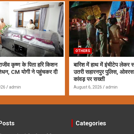
OTHERS
ाजीव कृष्ण के पिता हरि किशन
बारिश में हाथ में इंचीटेप लेकर
निधन, CM योगी ने पहुंचकर दी
उतरी सहारनपुर पुलिस, ओवर
कांवड़ पर सख्ती
026
admin
August 6, 2026
admin
Posts
Categories