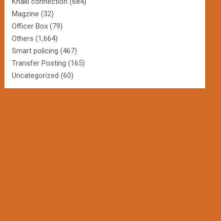
Khaki connection
(684)
Magzine
(32)
Officer Box
(79)
Others
(1,664)
Smart policing
(467)
Transfer Posting
(165)
Uncategorized
(60)