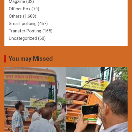
Magzine
(32)
Officer Box
(79)
Others
(1,668)
Smart policing
(467)
Transfer Posting
(165)
Uncategorized
(60)
You may Missed