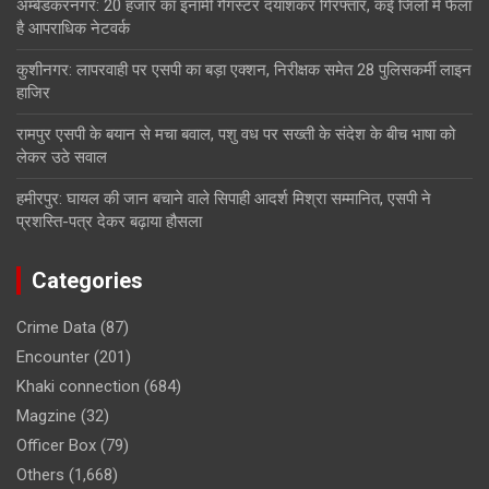
अम्बेडकरनगर: 20 हजार का इनामी गैंगस्टर दयाशंकर गिरफ्तार, कई जिलों में फैला
है आपराधिक नेटवर्क
कुशीनगर: लापरवाही पर एसपी का बड़ा एक्शन, निरीक्षक समेत 28 पुलिसकर्मी लाइन
हाजिर
रामपुर एसपी के बयान से मचा बवाल, पशु वध पर सख्ती के संदेश के बीच भाषा को
लेकर उठे सवाल
हमीरपुर: घायल की जान बचाने वाले सिपाही आदर्श मिश्रा सम्मानित, एसपी ने
प्रशस्ति-पत्र देकर बढ़ाया हौसला
Categories
Crime Data
(87)
Encounter
(201)
Khaki connection
(684)
Magzine
(32)
Officer Box
(79)
Others
(1,668)