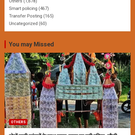
Others
(1,678)
Smart policing
(467)
Transfer Posting
(165)
Uncategorized
(60)
You may Missed
OTHERS