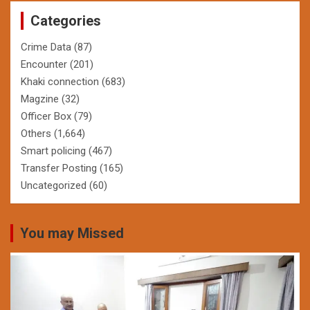
Categories
Crime Data
(87)
Encounter
(201)
Khaki connection
(683)
Magzine
(32)
Officer Box
(79)
Others
(1,664)
Smart policing
(467)
Transfer Posting
(165)
Uncategorized
(60)
You may Missed