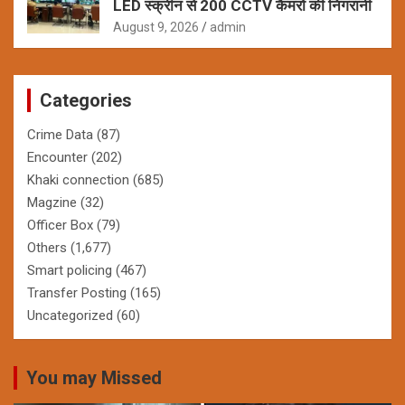
LED स्क्रीन से 200 CCTV कैमरों की निगरानी
August 9, 2026
admin
Categories
Crime Data
(87)
Encounter
(202)
Khaki connection
(685)
Magzine
(32)
Officer Box
(79)
Others
(1,677)
Smart policing
(467)
Transfer Posting
(165)
Uncategorized
(60)
You may Missed