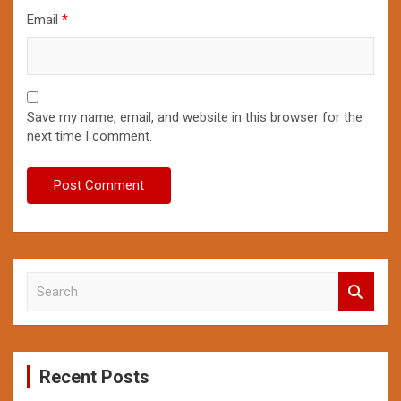
Email
*
Save my name, email, and website in this browser for the
next time I comment.
S
e
a
r
c
Recent Posts
h