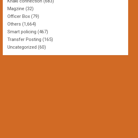
Khaki connection
(683)
Magzine
(32)
Officer Box
(79)
Others
(1,664)
Smart policing
(467)
Transfer Posting
(165)
Uncategorized
(60)