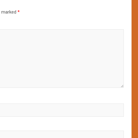
re marked
*