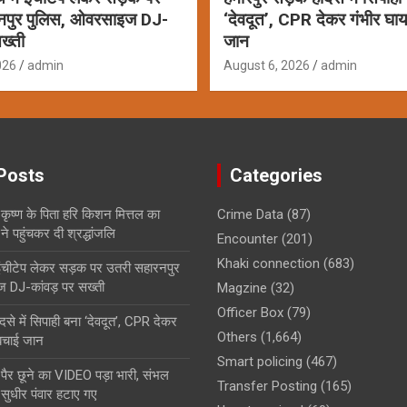
नपुर पुलिस, ओवरसाइज DJ-
‘देवदूत’, CPR देकर गंभीर घ
ख्ती
जान
026
admin
August 6, 2026
admin
Posts
Categories
कृष्ण के पिता हरि किशन मित्तल का
Crime Data
(87)
 पहुंचकर दी श्रद्धांजलि
Encounter
(201)
Khaki connection
(683)
ं इंचीटेप लेकर सड़क पर उतरी सहारनपुर
 DJ-कांवड़ पर सख्ती
Magzine
(32)
Officer Box
(79)
से में सिपाही बना ‘देवदूत’, CPR देकर
Others
(1,664)
बचाई जान
Smart policing
(467)
के पैर छूने का VIDEO पड़ा भारी, संभल
Transfer Posting
(165)
 सुधीर पंवार हटाए गए