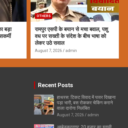
OTHERS
ा बड़ा
रामपुर एसपी के बयान से मचा बवाल, पशु
सकर्मी
वध पर सख्ती के संदेश के बीच भाषा को
लेकर उठे सवाल
August 7, 2026
admin
Recent Posts
हाथरस: टिकट विवाद में पावर दिखाना
पड़ा भारी, बस रोककर चेकिंग कराने
वाला दारोगा निलंबित
August 7, 2026
admin
अम्बेडकरनगर: 20 हजार का इनामी