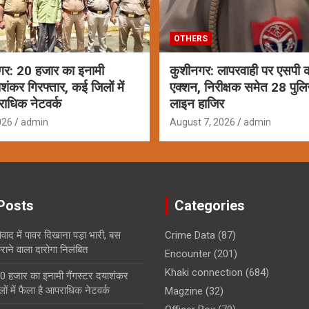
OTHERS
गर: 20 हजार का इनामी
कुशीनगर: लापरवाही पर एसपी क
ाशंकर गिरफ्तार, कई जिलों में
एक्शन, निरीक्षक समेत 28 पुलि
राधिक नेटवर्क
लाइन हाजिर
026
admin
August 7, 2026
admin
Posts
Categories
ाद में पावर दिखाना पड़ा भारी, बस
Crime Data
(87)
ाने वाला दारोगा निलंबित
Encounter
(201)
Khaki connection
(684)
0 हजार का इनामी गैंगस्टर दयाशंकर
ों में फैला है आपराधिक नेटवर्क
Magzine
(32)