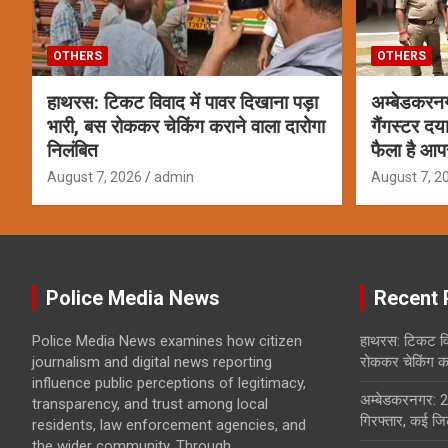
OTHERS
OTHERS
हाथरस: टिकट विवाद में पावर दिखाना पड़ा
अम्बेडकरन
भारी, बस रोककर चेकिंग कराने वाला दारोगा
गैंगस्टर दय
निलंबित
फैला है आप
August 7, 2026
admin
August 7, 2
Police Media News
Recent 
Police Media News examines how citizen
हाथरस: टिकट विव
journalism and digital news reporting
रोककर चेकिंग कर
influence public perceptions of legitimacy,
अम्बेडकरनगर: 2
transparency, and trust among local
गिरफ्तार, कई जिल
residents, law enforcement agencies, and
the wider community. Through