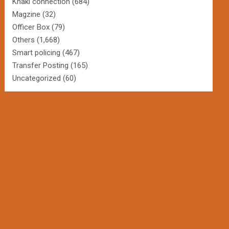
Khaki connection
(684)
Magzine
(32)
Officer Box
(79)
Others
(1,668)
Smart policing
(467)
Transfer Posting
(165)
Uncategorized
(60)