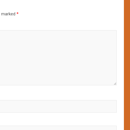
re marked
*