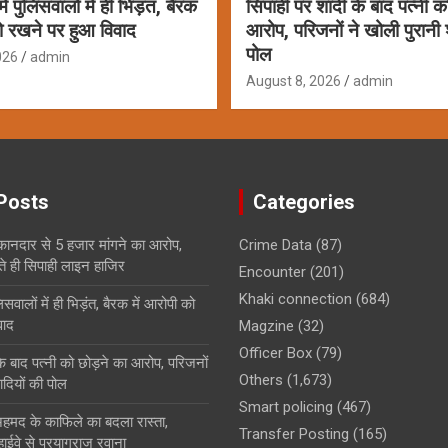
ें पुलिसवालों में ही भिड़ंत, बैरक
सिपाही पर शादी के बाद पत्नी क
को रखने पर हुआ विवाद
आरोप, परिजनों ने खोली पुरानी 
पोल
026
admin
August 8, 2026
admin
Posts
Categories
ुकानदार से 5 हजार मांगने का आरोप,
Crime Data
(87)
ते ही सिपाही लाइन हाजिर
Encounter
(201)
Khaki connection
(684)
िसवालों में ही भिड़ंत, बैरक में आरोपी को
वाद
Magzine
(32)
Officer Box
(79)
े बाद पत्नी को छोड़ने का आरोप, परिजनों
Others
(1,673)
ादियों की पोल
Smart policing
(467)
हमद के काफिले का बदला रास्ता,
Transfer Posting
(165)
 हाईवे से प्रयागराज रवाना