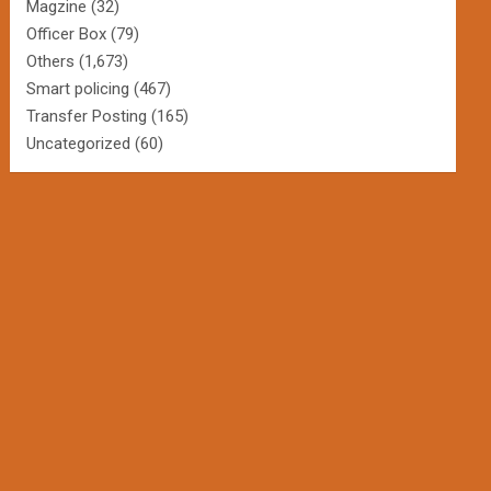
Magzine
(32)
Officer Box
(79)
Others
(1,673)
Smart policing
(467)
Transfer Posting
(165)
Uncategorized
(60)