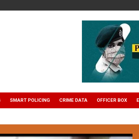
G
SMART POLICING
CRIME DATA
OFFICER BOX