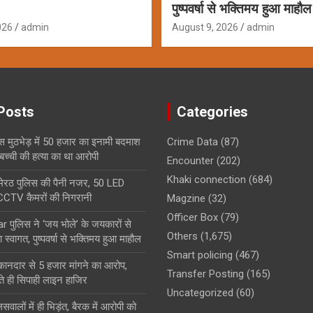
पुष्पवर्षा से भक्तिमय हुआ माहौल
026
admin
August 9, 2026
admin
Posts
Categories
िस मुठभेड़ में 50 हजार का इनामी बदमाश
Crime Data
(87)
बच्ची की हत्या का था आरोपी
Encounter
(202)
Khaki connection
(684)
र मेरठ पुलिस की पैनी नजर, 50 LED
 CCTV कैमरों की निगरानी
Magzine
(32)
Officer Box
(79)
पुलिस ने ‘जय भोले’ के जयकारों से
Others
(1,675)
ा स्वागत, पुष्पवर्षा से भक्तिमय हुआ माहौल
Smart policing
(467)
ुकानदार से 5 हजार मांगने का आरोप,
Transfer Posting
(165)
ते ही सिपाही लाइन हाजिर
Uncategorized
(60)
िसवालों में ही भिड़ंत, बैरक में आरोपी को