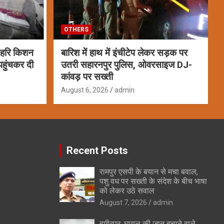
OTHERS
ा हरि किशन
बारिश में हाथ में इंचीटेप लेकर सड़क पर
पहुंचकर दी
उतरी सहारनपुर पुलिस, ओवरसाइज DJ-
कांवड़ पर सख्ती
August 6, 2026
admin
Recent Posts
रामपुर एसपी के बयान से मचा बवाल,
पशु वध पर सख्ती के संदेश के बीच भाषा
को लेकर उठे सवाल
August 7, 2026
admin
हमीरपुर: घायल की जान बचाने वाले