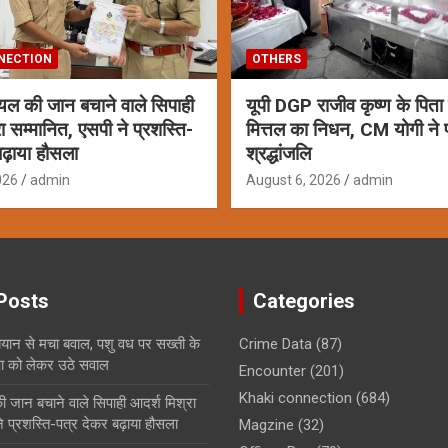
NECTION
OTHERS
ायल की जान बचाने वाले सिपाही
यूपी DGP राजीव कृष्ण के पित
ा सम्मानित, एसपी ने प्रशस्ति-
मित्तल का निधन, CM योगी ने 
ढ़ाया हौसला
श्रद्धांजलि
026
admin
August 6, 2026
admin
Posts
Categories
बयान से मचा बवाल, पशु वध पर सख्ती के
Crime Data
(87)
षा को लेकर उठे सवाल
Encounter
(201)
Khaki connection
(684)
ी जान बचाने वाले सिपाही आदर्श मिश्रा
े प्रशस्ति-पत्र देकर बढ़ाया हौसला
Magzine
(32)