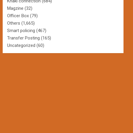
Khaki connection
(684)
Magzine
(32)
Officer Box
(79)
Others
(1,665)
Smart policing
(467)
Transfer Posting
(165)
Uncategorized
(60)