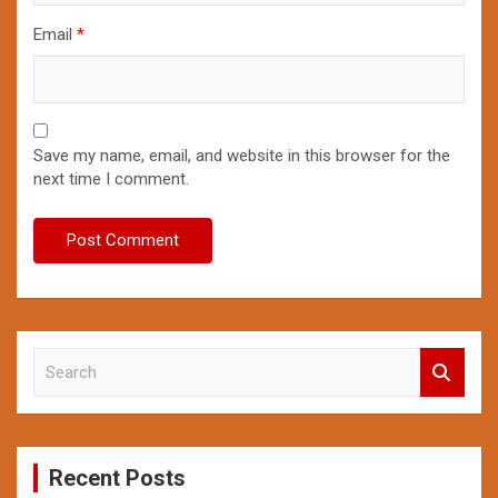
Email
*
Save my name, email, and website in this browser for the
next time I comment.
S
e
a
r
c
Recent Posts
h