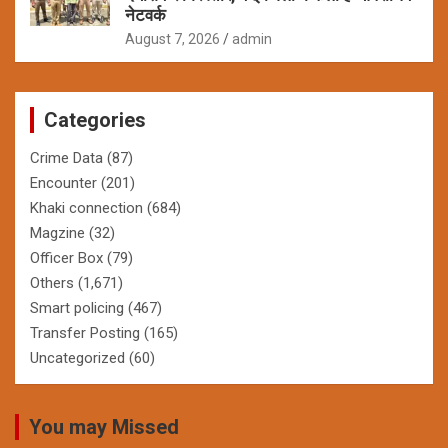
नेटवर्क
August 7, 2026
admin
Categories
Crime Data
(87)
Encounter
(201)
Khaki connection
(684)
Magzine
(32)
Officer Box
(79)
Others
(1,671)
Smart policing
(467)
Transfer Posting
(165)
Uncategorized
(60)
You may Missed